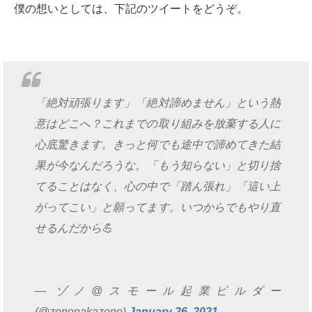
僕の想いとしては、下記のツイートをどうぞ。
「絶対頑張ります」「絶対諦めません」という熱
意はどこへ？これまでの取り組みを放棄する人に
心底驚きます。きっと何でも途中で諦めてきた結
果が今なんだろうな。「もう知らない」と切り捨
てることはなく、心の中で「踏ん張れ」「這い上
がってこい」と願ってます。いつからでもやり直
せるんだから💪
— ゾノ@スモール起業ビルダー
(@zononakazono)
January 26, 2021