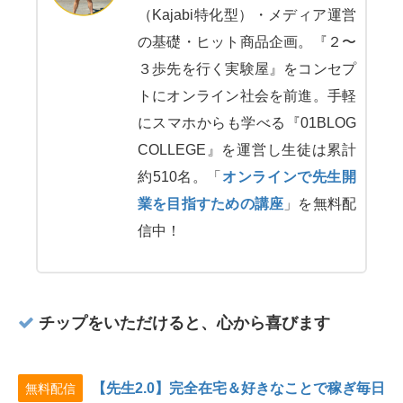
（Kajabi特化型）・メディア運営
の基礎・ヒット商品企画。『２〜
３歩先を行く実験屋』をコンセプ
トにオンライン社会を前進。手軽
にスマホからも学べる『01BLOG
COLLEGE』を運営し生徒は累計
約510名。「
オンラインで先生開
業を目指すための講座
」を無料配
信中！
チップをいただけると、心から喜びます
【先生2.0】完全在宅＆好きなことで稼ぎ毎日
無料配信