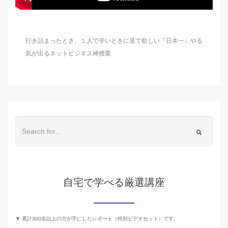
行き詰まったとき、１人で辛いときに見て欲しい『日本一』やる
気が出るネットビジネス神授業
自宅で学べる厳選講座
▼ 累計300名以上の方が手にしたレポート（特別ビデオセット）です。