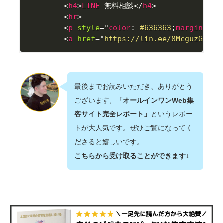
<
h4
>
LINE
 無料相談
</
h4
>
<
hr
>
<
p
style
="
color
:
 #636363
;
margin-bot
<
a
href
=
"
https://lin.ee/8McguzG
"
>
<
i
最後までお読みいただき、ありがとう
ございます。
「オールインワンWeb集
客サイト完全レポート」
というレポー
トが大人気です。ぜひご覧になってく
ださると嬉しいです。
こちらから受け取ることができます↓