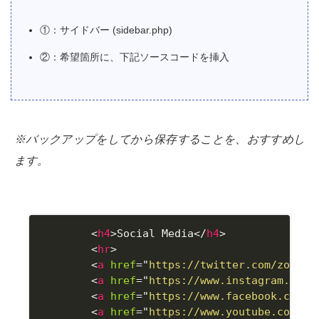
①：サイドバー (sidebar.php)
②：希望箇所に、下記ソースコードを挿入
※バックアップをしてから保存することを、おすすめし
ます。
<
h4
>
Social Media
</
h4
>
<
hr
>
<
a
href
=
"
https://twitter.com/zonona
<
a
href
=
"
https://www.instagram.com/
<
a
href
=
"
https://www.facebook.com/n
<
a
href
=
"
https://www.youtube.com/c/