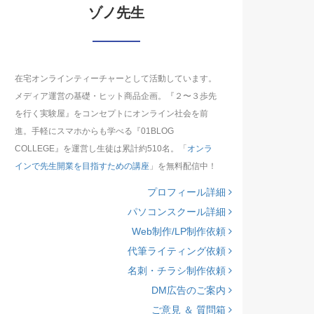
ゾノ先生
在宅オンラインティーチャーとして活動しています。
メディア運営の基礎・ヒット商品企画。『２〜３歩先
を行く実験屋』をコンセプトにオンライン社会を前
進。手軽にスマホからも学べる『01BLOG
COLLEGE』を運営し生徒は累計約510名。「
オンラ
インで先生開業を目指すための講座
」を無料配信中！
プロフィール詳細
パソコンスクール詳細
Web制作/LP制作依頼
代筆ライティング依頼
名刺・チラシ制作依頼
DM広告のご案内
ご意見 ＆ 質問箱