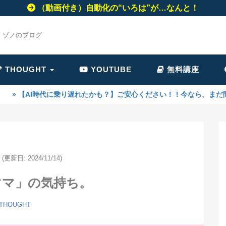
（動画付き）自動化の“いろは”が…なんと！
・ゾノのブログ
THOUGHT
YOUTUBE
無料講座
代に乗り遅れたかも？】ご安心ください！！今なら、まだ間に合います！A
(更新日: 2024/11/14)
ママ」の気持ち。
THOUGHT