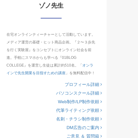
ゾノ先生
在宅オンラインティーチャーとして活動しています。
メディア運営の基礎・ヒット商品企画。『２〜３歩先
を行く実験屋』をコンセプトにオンライン社会を前
進。手軽にスマホからも学べる『01BLOG
COLLEGE』を運営し生徒は累計約510名。「
オンラ
インで先生開業を目指すための講座
」を無料配信中！
プロフィール詳細
パソコンスクール詳細
Web制作/LP制作依頼
代筆ライティング依頼
名刺・チラシ制作依頼
DM広告のご案内
ご意見 ＆ 質問箱