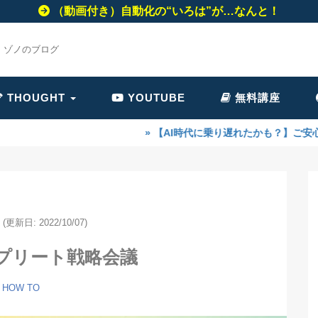
（動画付き）自動化の“いろは”が…なんと！
・ゾノのブログ
THOUGHT
YOUTUBE
無料講座
» 【AI時代に乗り遅れたかも？】ご安心ください！！今な
(更新日: 2022/10/07)
プリート戦略会議
HOW TO