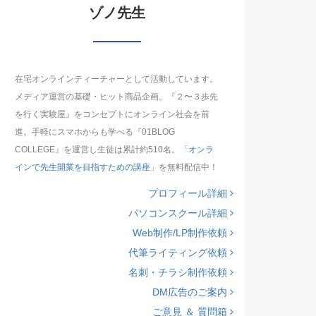
ゾノ先生
在宅オンラインティーチャーとして活動しています。
メディア運営の基礎・ヒット商品企画。『２〜３歩先
を行く実験屋』をコンセプトにオンライン社会を前
進。手軽にスマホからも学べる『01BLOG
COLLEGE』を運営し生徒は累計約510名。「
オンラ
インで先生開業を目指すための講座
」を無料配信中！
プロフィール詳細
パソコンスクール詳細
Web制作/LP制作依頼
代筆ライティング依頼
名刺・チラシ制作依頼
DM広告のご案内
ご意見 ＆ 質問箱