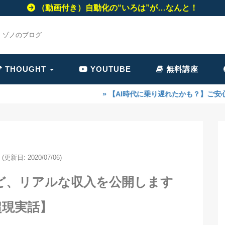
（動画付き）自動化の“いろは”が…なんと！
・ゾノのブログ
THOUGHT
YOUTUBE
無料講座
» 【AI時代に乗り遅れたかも？】ご安心ください！！今
(更新日: 2020/07/06)
けど、リアルな収入を公開します
超現実話】