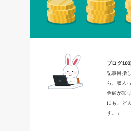
ブログ10
記事目指し
ら、収入
金額が知
にも、ど
す。」