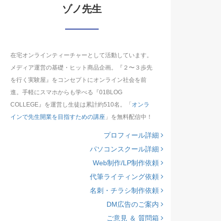
ゾノ先生
在宅オンラインティーチャーとして活動しています。
メディア運営の基礎・ヒット商品企画。『２〜３歩先
を行く実験屋』をコンセプトにオンライン社会を前
進。手軽にスマホからも学べる『01BLOG
COLLEGE』を運営し生徒は累計約510名。「
オンラ
インで先生開業を目指すための講座
」を無料配信中！
プロフィール詳細
パソコンスクール詳細
Web制作/LP制作依頼
代筆ライティング依頼
名刺・チラシ制作依頼
DM広告のご案内
ご意見 ＆ 質問箱