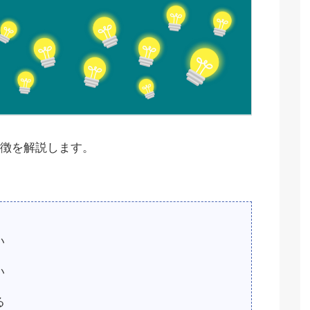
徴を解説します。
い
い
る