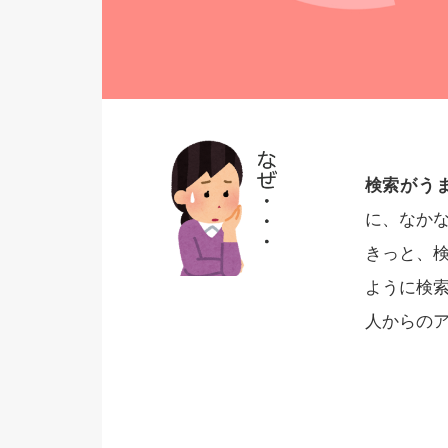
検索がう
に、なか
きっと、
ように検
人からの