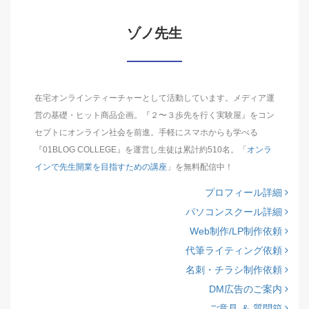
ゾノ先生
在宅オンラインティーチャーとして活動しています。メディア運
営の基礎・ヒット商品企画。『２〜３歩先を行く実験屋』をコン
セプトにオンライン社会を前進。手軽にスマホからも学べる
『01BLOG COLLEGE』を運営し生徒は累計約510名。「
オンラ
インで先生開業を目指すための講座
」を無料配信中！
プロフィール詳細
パソコンスクール詳細
Web制作/LP制作依頼
代筆ライティング依頼
名刺・チラシ制作依頼
DM広告のご案内
ご意見 ＆ 質問箱