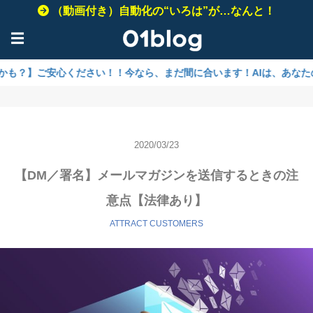
（動画付き）自動化の“いろは”が…なんと！
☰
安心ください！！今なら、まだ間に合います！AIは、あなたのビジネス
2020/03/23
【DM／署名】メールマガジンを送信するときの注
意点【法律あり】
ATTRACT CUSTOMERS