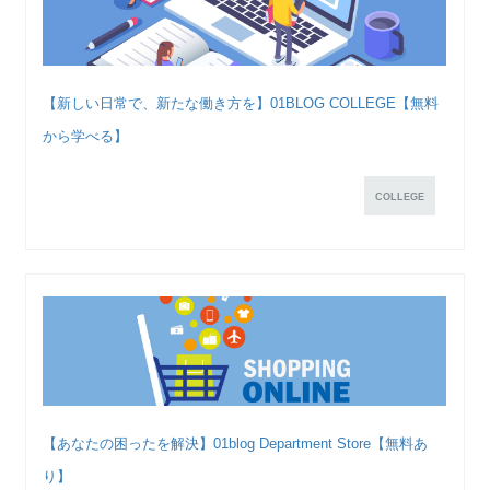
【新しい日常で、新たな働き方を】01BLOG COLLEGE【無料
から学べる】
COLLEGE
【あなたの困ったを解決】01blog Department Store【無料あ
り】