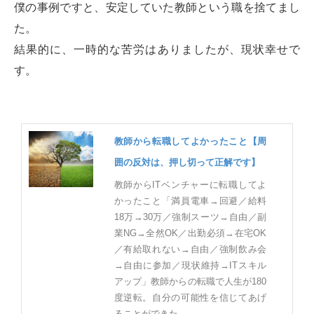
僕の事例ですと、安定していた教師という職を捨てまし
た。
結果的に、一時的な苦労はありましたが、現状幸せで
す。
教師から転職してよかったこと【周
囲の反対は、押し切って正解です】
教師からITベンチャーに転職してよ
かったこと「満員電車→回避／給料
18万→30万／強制スーツ→自由／副
業NG→全然OK／出勤必須→在宅OK
／有給取れない→自由／強制飲み会
→自由に参加／現状維持→ITスキル
アップ」教師からの転職で人生が180
度逆転。自分の可能性を信じてあげ
ることができた。