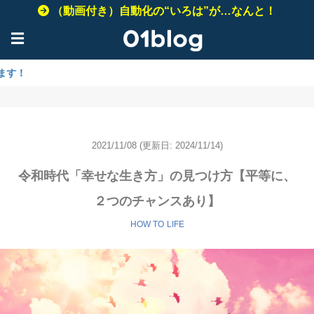
（動画付き）自動化の“いろは”が…なんと！
☰
» 【A
2021/11/08
(更新日: 2024/11/14)
令和時代「幸せな生き方」の見つけ方【平等に、
２つのチャンスあり】
HOW TO
LIFE