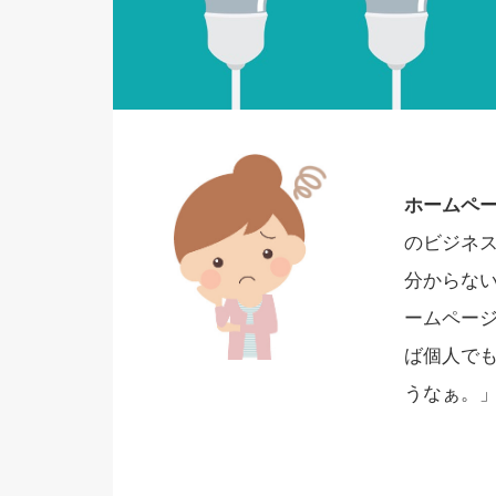
ホームペ
のビジネ
分からな
ームペー
ば個人で
うなぁ。