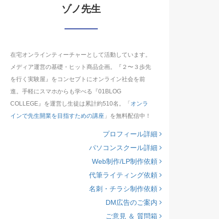
ゾノ先生
在宅オンラインティーチャーとして活動しています。
メディア運営の基礎・ヒット商品企画。『２〜３歩先
を行く実験屋』をコンセプトにオンライン社会を前
進。手軽にスマホからも学べる『01BLOG
COLLEGE』を運営し生徒は累計約510名。「
オンラ
インで先生開業を目指すための講座
」を無料配信中！
プロフィール詳細
パソコンスクール詳細
Web制作/LP制作依頼
代筆ライティング依頼
名刺・チラシ制作依頼
DM広告のご案内
ご意見 ＆ 質問箱