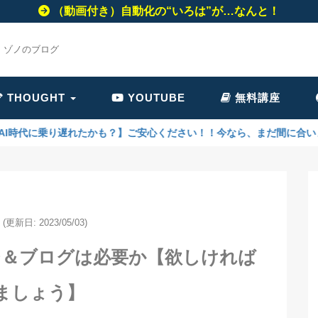
（動画付き）自動化の“いろは”が…なんと！
・ゾノのブログ
THOUGHT
YOUTUBE
無料講座
れたかも？】ご安心ください！！今なら、まだ間に合います！AIは、あ
(更新日: 2023/05/03)
ジ＆ブログは必要か【欲しければ
ましょう】