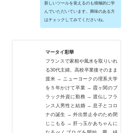
新しいツールを覚えるのも積極的に学
んでいただいています。興味のある方
はチェックしてみてくださいね。
マータイ彩華
フランスで家相や風水を取りいれ
る30代主婦。高校卒業後そのまま
渡米 → ニューヨークの理系大学
を５年かけて卒業 → 霞ヶ関のブ
ラック外資に勤務 → 渡仏しフラ
ンス人男性と結婚 → 息子とコロ
ナの誕生 → 外出禁止令のため閉
じこもる → 肝っ玉かあちゃんに
なるべくブログを開始。畳、緑