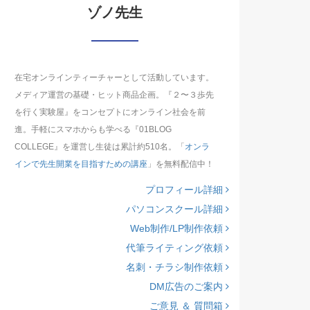
ゾノ先生
在宅オンラインティーチャーとして活動しています。
メディア運営の基礎・ヒット商品企画。『２〜３歩先
を行く実験屋』をコンセプトにオンライン社会を前
進。手軽にスマホからも学べる『01BLOG
COLLEGE』を運営し生徒は累計約510名。「
オンラ
インで先生開業を目指すための講座
」を無料配信中！
プロフィール詳細
パソコンスクール詳細
Web制作/LP制作依頼
代筆ライティング依頼
名刺・チラシ制作依頼
DM広告のご案内
ご意見 ＆ 質問箱