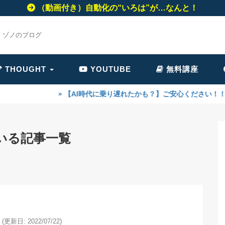
（動画付き）自動化の“いろは”が…なんと！
・ゾノのブログ
THOUGHT
YOUTUBE
無料講座
【AI時代に乗り遅れたかも？】ご安心ください！！今なら、まだ間に合
いる記事一覧
(更新日: 2022/07/22)