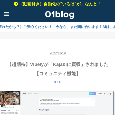
（動画付き）自動化の“いろは”が…なんと！
☰
も？】ご安心ください！！今なら、まだ間に合います！AIは、あなたのビ
2022/11/19
【超期待】Vibelyが「Kajabiに買収」されました
【コミュニティ機能】
TOOL