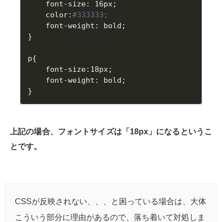
	font
-
size
:
 16px
;
	color
:
#333333;
	font
-
weight
:
 bold
;
}
p
{
	font
-
size
:
18px
;
	font
-
weight
:
 bold
;
}
上記の場合、フォントサイズは「18px」になるというこ
とです。
CSSが反映されない、、、と困っている場合は、大体
こういう部分に理由があるので、落ち着いて対処しま