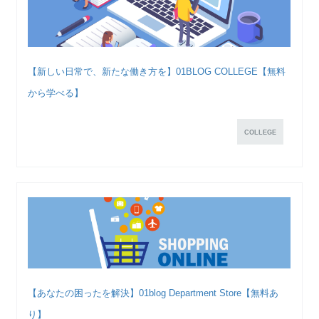
【新しい日常で、新たな働き方を】01BLOG COLLEGE【無料
から学べる】
COLLEGE
【あなたの困ったを解決】01blog Department Store【無料あ
り】