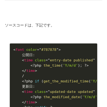
ソースコードは、下記です。
<
font
color
=
"
#787878
"
>
	公開日
:
<
time
class
=
"
entry-date published
"
date
<?php
the_time
(
'Y/m/d'
)
;
?>
</
time
>
/
<?php
if
(
get_the_modified_time
(
'Y/m/d'
	更新日
:
<
time
class
=
"
updated-date updated
"
date
<?php
the_modified_date
(
'Y/m/d'
)
;
?
</
time
>