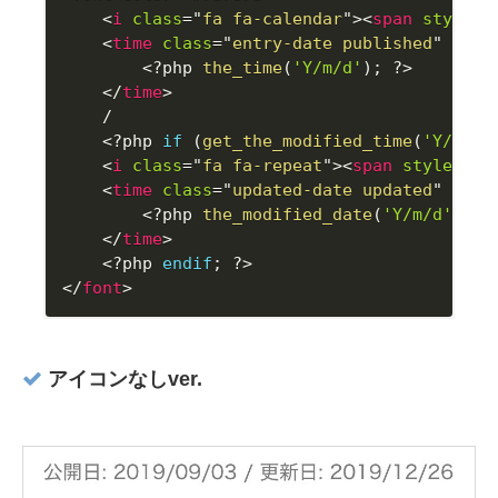
<
i
class
=
"
fa fa-calendar
"
>
<
span
style
="
<
time
class
=
"
entry-date published
"
date
<?php
the_time
(
'Y/m/d'
)
;
?>
</
time
>
/
<?php
if
(
get_the_modified_time
(
'Y/m/d'
<
i
class
=
"
fa fa-repeat
"
>
<
span
style
="
co
<
time
class
=
"
updated-date updated
"
date
<?php
the_modified_date
(
'Y/m/d'
)
;
?
</
time
>
<?php
endif
;
?>
</
font
>
アイコンなしver.